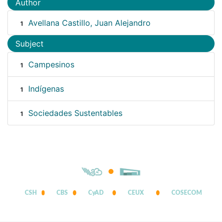
Author
Avellana Castillo, Juan Alejandro
1
Subject
Campesinos
1
Indígenas
1
Sociedades Sustentables
1
CSH
CBS
CyAD
CEUX
COSECOM