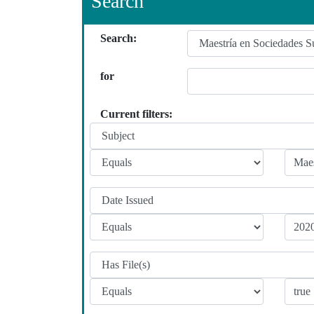
Search
Search:
for
Current filters: