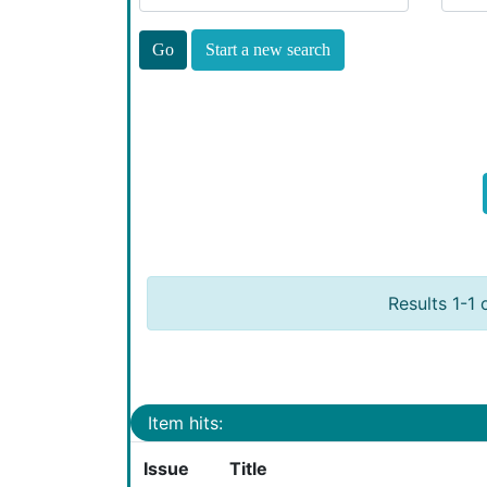
Start a new search
Results 1-1 
Item hits:
Issue
Title