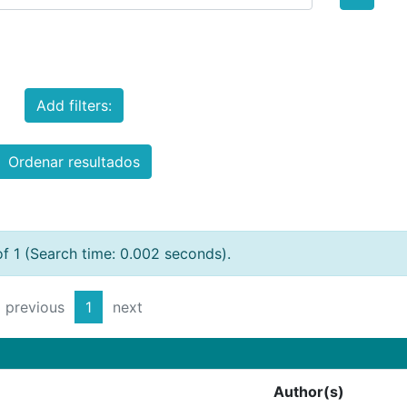
Add filters:
Ordenar resultados
of 1 (Search time: 0.002 seconds).
previous
1
next
Author(s)