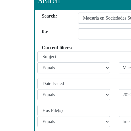
Search
Search:
for
Current filters: