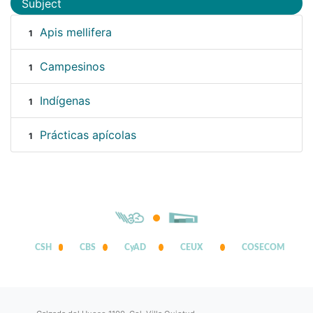
Subject
Apis mellifera
1
Campesinos
1
Indígenas
1
Prácticas apícolas
1
CSH
CBS
CyAD
CEUX
COSECOM