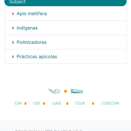
Subject
Apis mellifera
1
Indígenas
1
Polinizadores
1
Prácticas apícolas
1
CSH
CBS
CyAD
CEUX
COSECOM