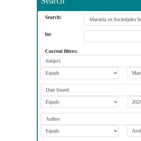
Search
Search:
for
Current filters: