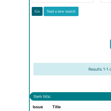
Start a new search
Results 1-1 
Item hits:
Issue
Title