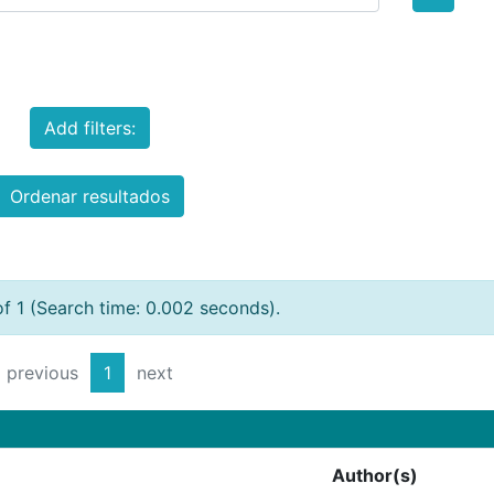
Add filters:
Ordenar resultados
of 1 (Search time: 0.002 seconds).
previous
1
next
Author(s)