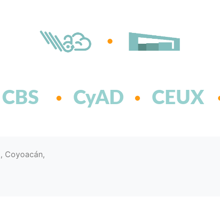
CBS
CyAD
CEUX
d, Coyoacán,