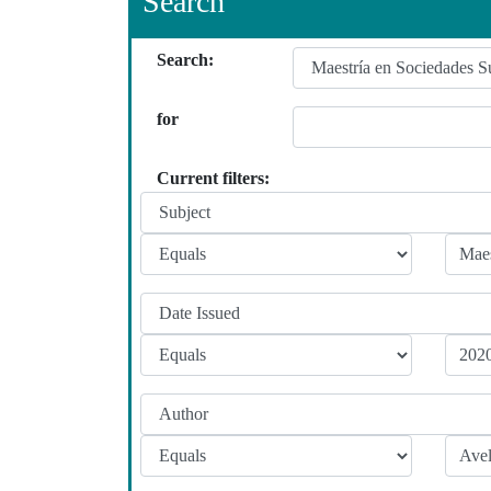
Search
Search:
for
Current filters: