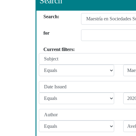
Search
Search:
for
Current filters: