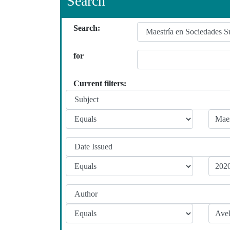
Search
Search:
for
Current filters: