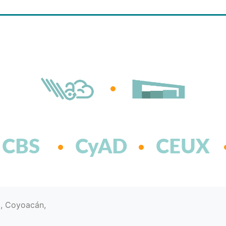
CBS
CyAD
CEUX
d, Coyoacán,