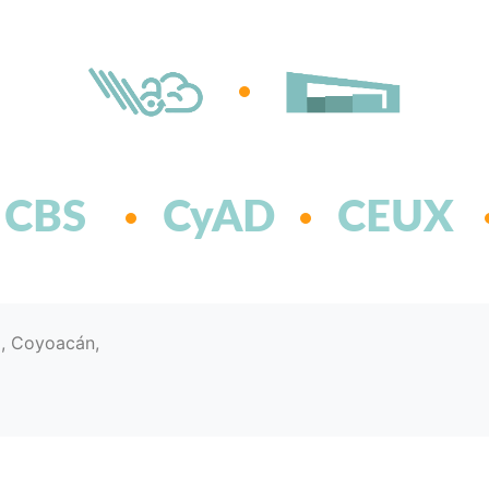
CBS
CyAD
CEUX
d, Coyoacán,