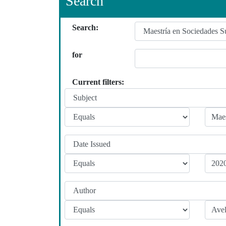
Search
Search:
for
Current filters: