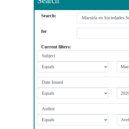
Search
Search:
for
Current filters: