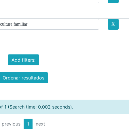
Add filters:
Ordenar resultados
of 1 (Search time: 0.002 seconds).
previous
1
next