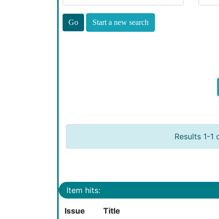
Start a new search
Results 1-1 
Item hits:
Issue
Title