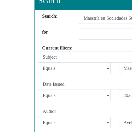
Search
Search:
for
Current filters: