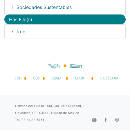
Sociedades Sustentables
1
Has File(s)
true
1
CSH
CBS
CyAD
CEUX
COSECOM
Calzada del Hueso 1100, Col. Villa Quietud,
Coyoacán, C.P. 04960, Ciudad de México.
Tel. 55 54 83
7371