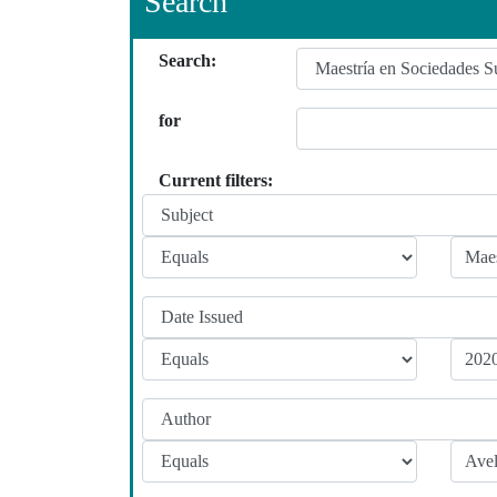
Search
Search:
for
Current filters: