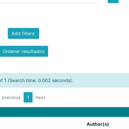
Add filters:
Ordenar resultados
of 1 (Search time: 0.002 seconds).
previous
1
next
Author(s)