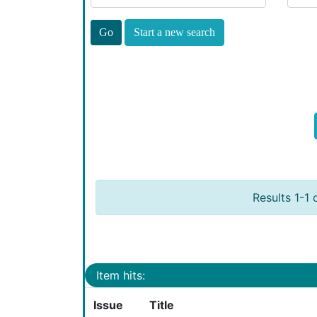
Start a new search
Results 1-1 
Item hits:
Issue
Title