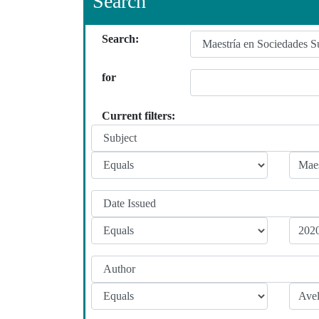
Search
Search:
for
Current filters: