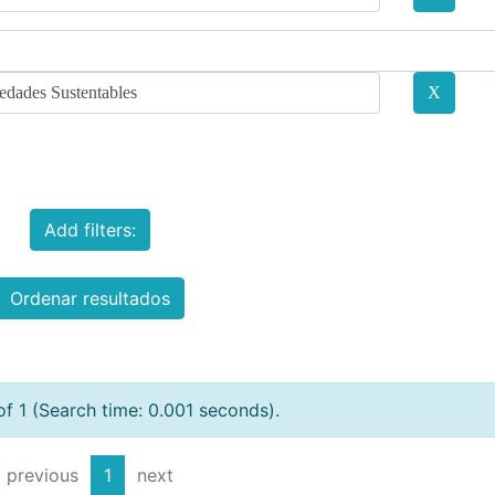
Add filters:
Ordenar resultados
of 1 (Search time: 0.001 seconds).
previous
1
next