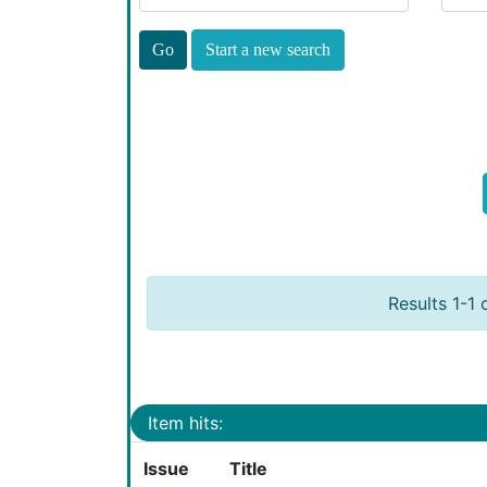
Start a new search
Results 1-1 
Item hits:
Issue
Title