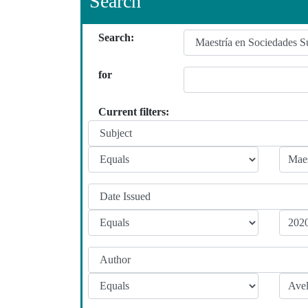
Search
Search:
for
Current filters: