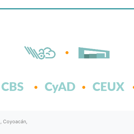
CBS
CyAD
CEUX
d, Coyoacán,