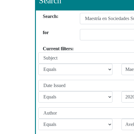
Search
Search:
for
Current filters: