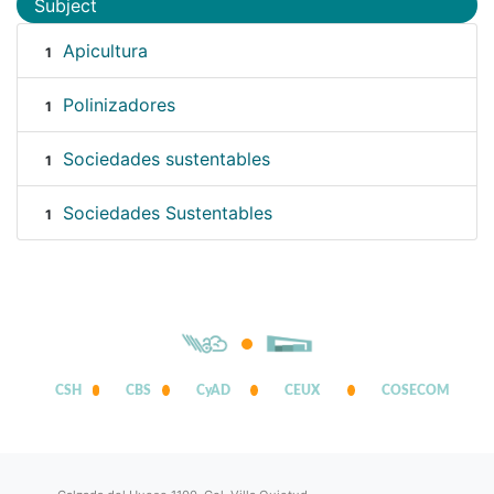
Subject
Apicultura
1
Polinizadores
1
Sociedades sustentables
1
Sociedades Sustentables
1
CSH
CBS
CyAD
CEUX
COSECOM