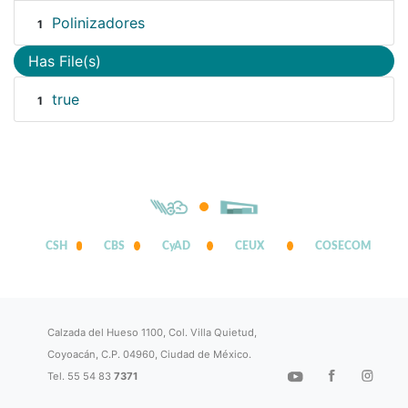
Polinizadores
1
Has File(s)
true
1
CSH
CBS
CyAD
CEUX
COSECOM
Calzada del Hueso 1100, Col. Villa Quietud,
Coyoacán, C.P. 04960, Ciudad de México.
Tel. 55 54 83
7371