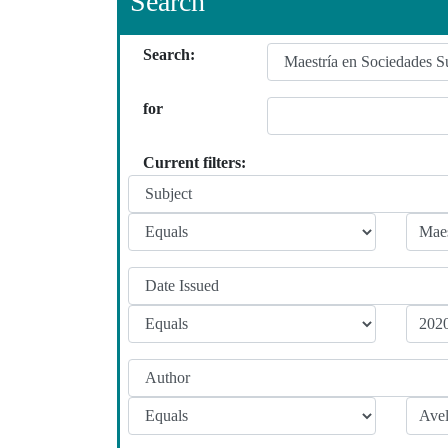
Search
Search:
for
Current filters: