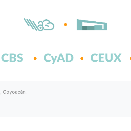
CBS
CyAD
CEUX
d, Coyoacán,