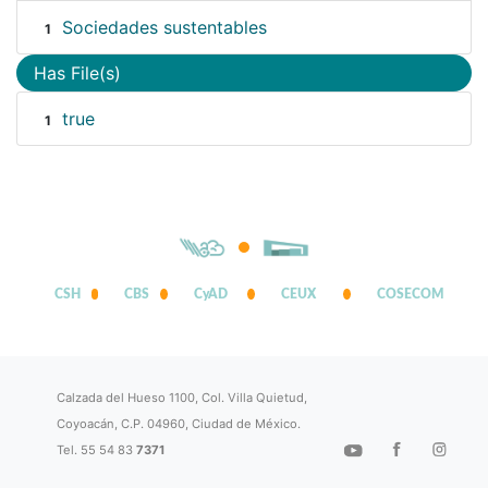
Sociedades sustentables
1
Has File(s)
true
1
CSH
CBS
CyAD
CEUX
COSECOM
Calzada del Hueso 1100, Col. Villa Quietud,
Coyoacán, C.P. 04960, Ciudad de México.
Tel. 55 54 83
7371