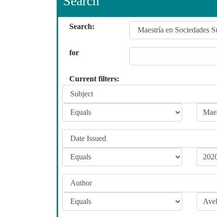
Search
Search:
for
Current filters: