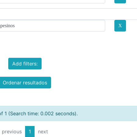
Add filters:
Ordenar resultados
of 1 (Search time: 0.002 seconds).
previous
1
next