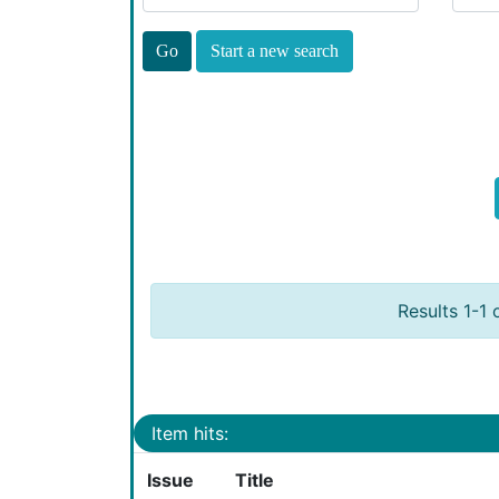
Start a new search
Results 1-1 
Item hits:
Issue
Title