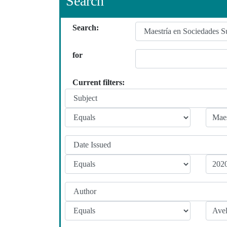
Search
Search:
for
Current filters: