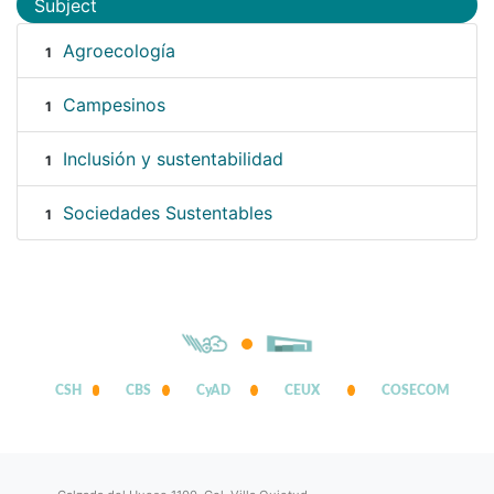
Subject
Agroecología
1
Campesinos
1
Inclusión y sustentabilidad
1
Sociedades Sustentables
1
CSH
CBS
CyAD
CEUX
COSECOM