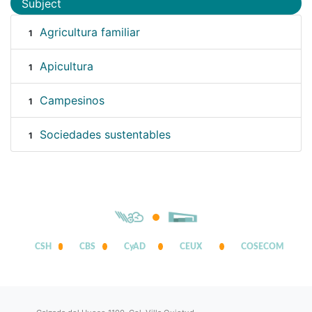
Subject
Agricultura familiar
1
Apicultura
1
Campesinos
1
Sociedades sustentables
1
CSH
CBS
CyAD
CEUX
COSECOM