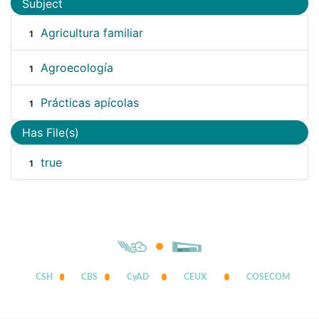
Subject
Agricultura familiar
1
Agroecología
1
Prácticas apícolas
1
Has File(s)
true
1
CSH
CBS
CyAD
CEUX
COSECOM