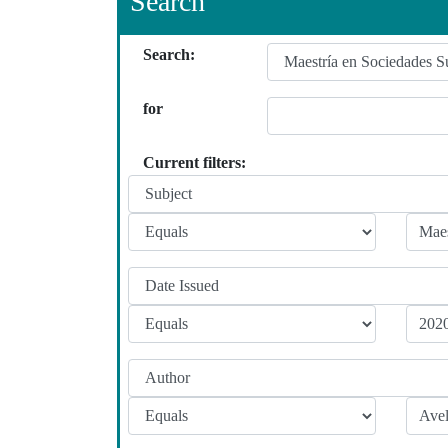
Search
Search:
for
Current filters: