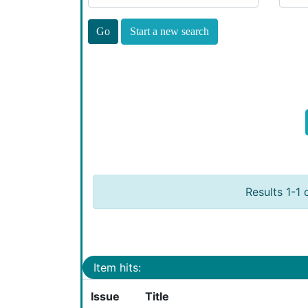
Start a new search
Results 1-1 
Item hits:
Issue
Title