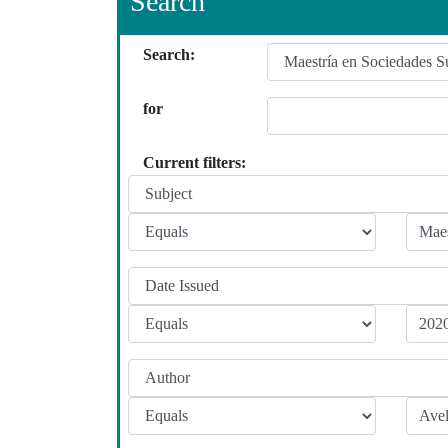
Search
Search:
for
Current filters: