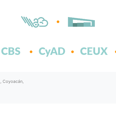
CBS
CyAD
CEUX
d, Coyoacán,