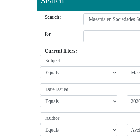
Search
Search:
for
Current filters: