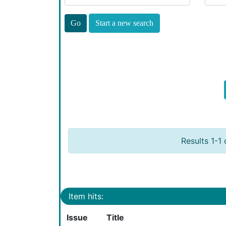
Start a new search
Results 1-1 
Item hits:
Issue
Title