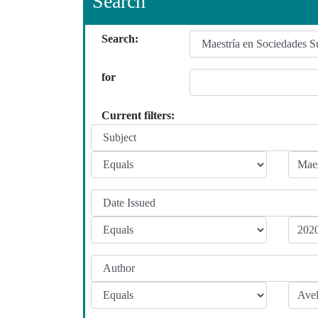
Search
Search:
for
Current filters: