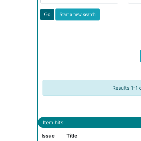
Start a new search
Results 1-1 
Item hits:
Issue
Title