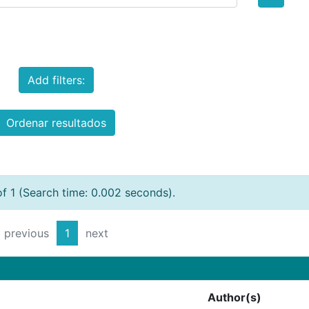
Add filters:
Ordenar resultados
of 1 (Search time: 0.002 seconds).
previous
1
next
Author(s)