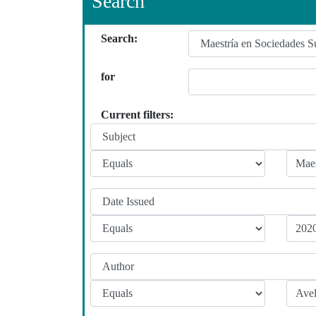
Search
Search:
for
Current filters: