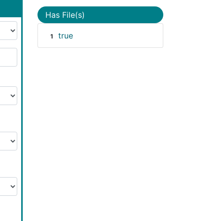
Has File(s)
true
1