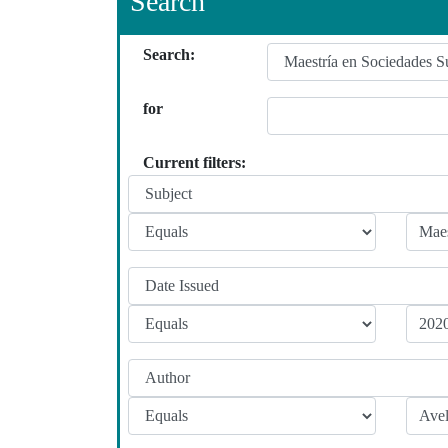
Search
Search:
for
Current filters: