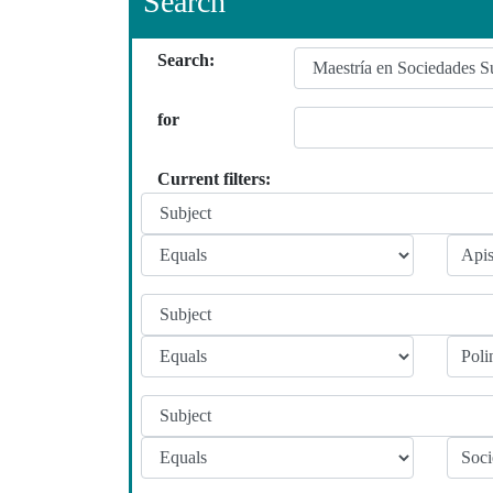
Search
Search:
for
Current filters: