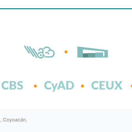
CBS
CyAD
CEUX
d, Coyoacán,