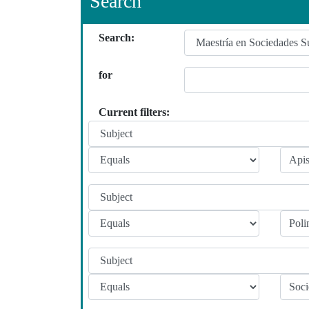
Search
Search:
for
Current filters: