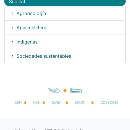
Subject
Agroecología
1
Apis mellifera
1
Indígenas
1
Sociedades sustentables
1
CSH
CBS
CyAD
CEUX
COSECOM