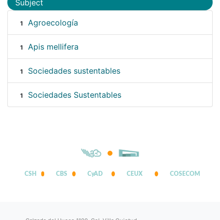
Subject
Agroecología
1
Apis mellifera
1
Sociedades sustentables
1
Sociedades Sustentables
1
CSH
CBS
CyAD
CEUX
COSECOM