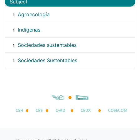
Subject
Agroecología
1
Indígenas
1
Sociedades sustentables
1
Sociedades Sustentables
1
CSH
CBS
CyAD
CEUX
COSECOM