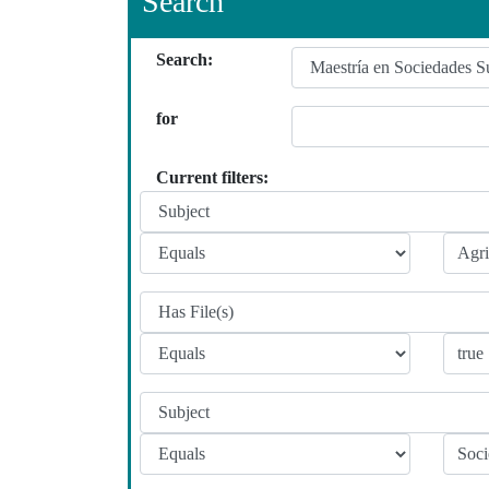
Search
Search:
for
Current filters: