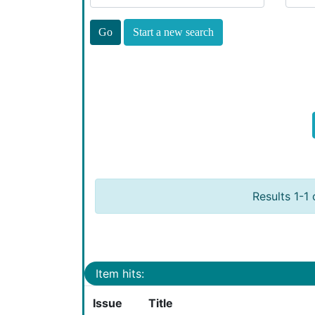
Start a new search
Results 1-1 
Item hits:
Issue
Title