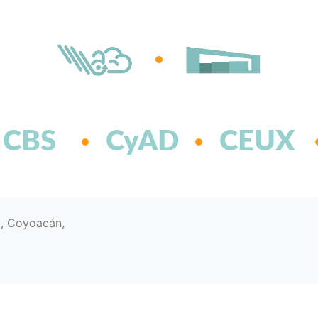
CBS
CyAD
CEUX
d, Coyoacán,