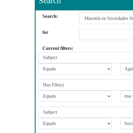
Search
Search:
for
Current filters: