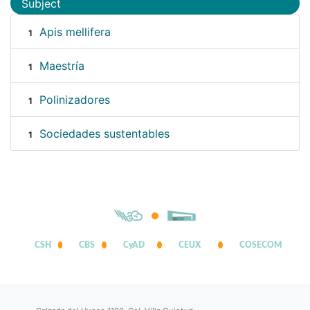
Subject
Apis mellifera
1
Maestría
1
Polinizadores
1
Sociedades sustentables
1
CSH
CBS
CyAD
CEUX
COSECOM