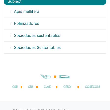
Subject
Apis mellifera
1
Polinizadores
1
Sociedades sustentables
1
Sociedades Sustentables
1
CSH
CBS
CyAD
CEUX
COSECOM