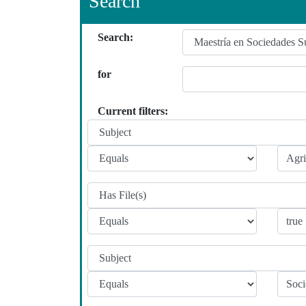
Search
Search:
for
Current filters: