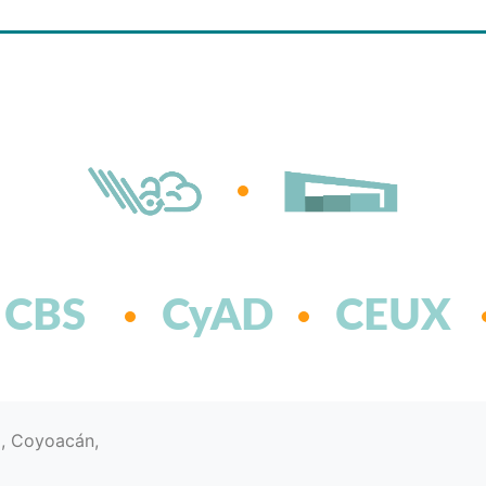
CBS
CyAD
CEUX
d, Coyoacán,