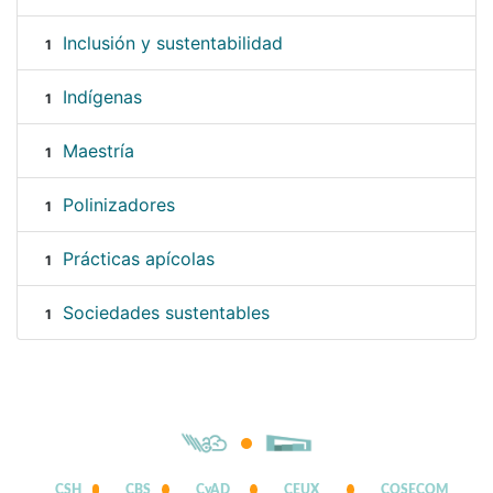
Inclusión y sustentabilidad
1
Indígenas
1
Maestría
1
Polinizadores
1
Prácticas apícolas
1
Sociedades sustentables
1
CSH
CBS
CyAD
CEUX
COSECOM