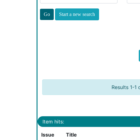
Start a new search
Results 1-1 
Item hits:
Issue
Title