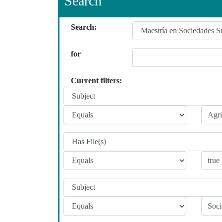
Search
Search:
for
Current filters: