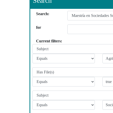
Search
Search:
for
Current filters: