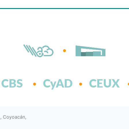
CBS
CyAD
CEUX
d, Coyoacán,