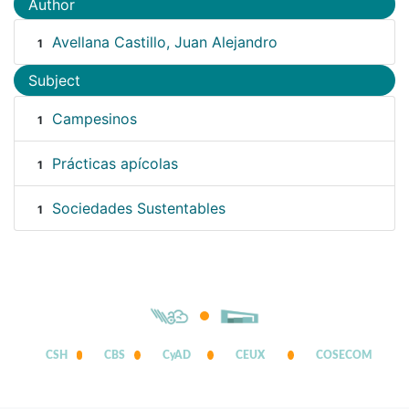
Author
Avellana Castillo, Juan Alejandro
1
Subject
Campesinos
1
Prácticas apícolas
1
Sociedades Sustentables
1
CSH
CBS
CyAD
CEUX
COSECOM