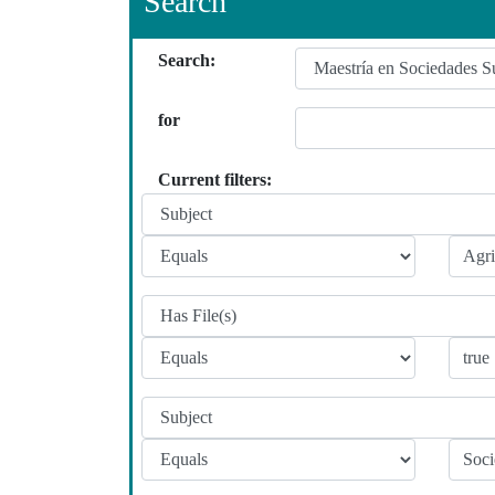
Search
Search:
for
Current filters: