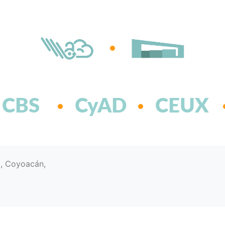
CBS
CyAD
CEUX
d, Coyoacán,