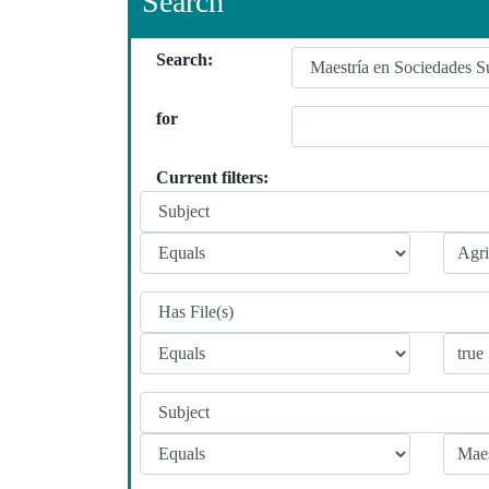
Search
Search:
for
Current filters: