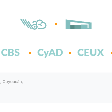
CBS
CyAD
CEUX
d, Coyoacán,