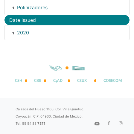
Polinizadores
1
Date issued
2020
1
CSH
CBS
CyAD
CEUX
COSECOM
Calzada del Hueso 1100, Col. Villa Quietud,
Coyoacán, C.P. 04960, Ciudad de México.
Tel. 55 54 83
7371