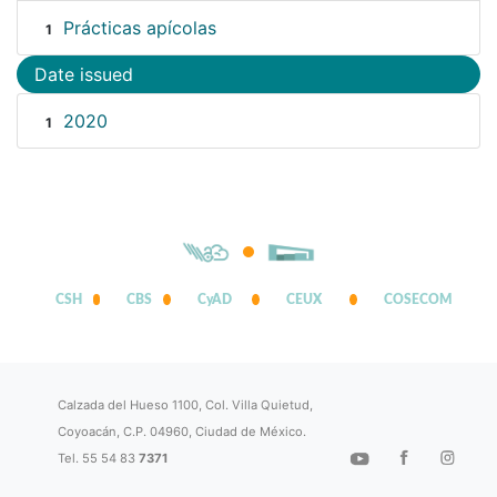
Prácticas apícolas
1
Date issued
2020
1
CSH
CBS
CyAD
CEUX
COSECOM
Calzada del Hueso 1100, Col. Villa Quietud,
Coyoacán, C.P. 04960, Ciudad de México.
Tel. 55 54 83
7371